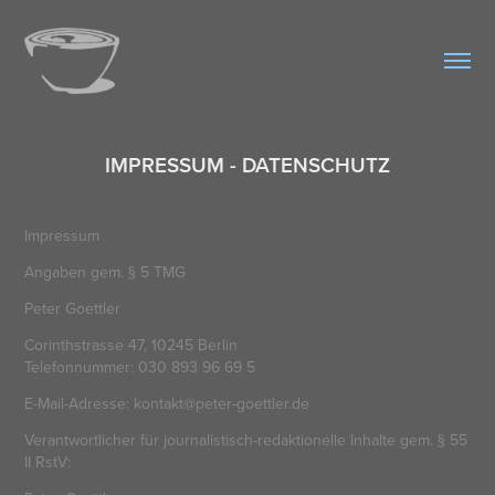
IMPRESSUM - DATENSCHUTZ
Impressum
Angaben gem. § 5 TMG
Peter Goettler
Corinthstrasse 47, 10245 Berlin
Telefonnummer: 030 893 96 69 5
E-Mail-Adresse: kontakt@peter-goettler.de
Verantwortlicher für journalistisch-redaktionelle Inhalte gem. § 55
II RstV: